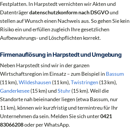
Festplatten. In Harpstedt vernichten wir Akten und
Datenträger
datenschutzkonform nach DSGVO
und
stellen auf Wunsch einen Nachweis aus. So gehen Sie kein
Risiko ein und erfüllen zugleich Ihre gesetzlichen
Aufbewahrungs- und Löschpflichten korrekt.
Firmenauflösung in Harpstedt und Umgebung
Neben Harpstedt sind wir in der ganzen
Wirtschaftsregion im Einsatz – zum Beispiel in
Bassum
(11 km),
Wildeshausen
(11 km),
Twistringen
(13 km),
Ganderkesee
(15 km) und
Stuhr
(15 km). Weil die
Standorte nah beieinander liegen (etwa Bassum, nur
11 km), können wir kurzfristig und termintreu für Ihr
Unternehmen da sein. Melden Sie sich unter
0421
83066208
oder per WhatsApp.