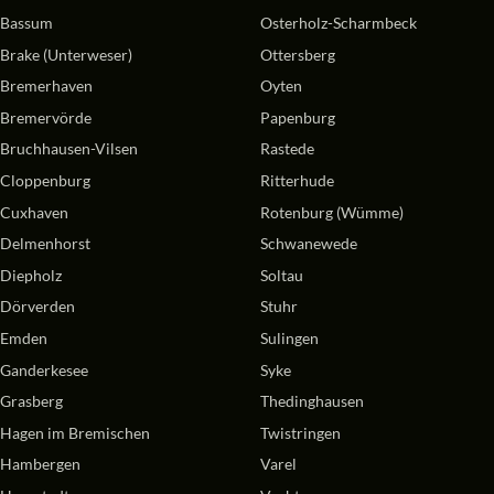
Bassum
Osterholz-Scharmbeck
Brake (Unterweser)
Ottersberg
Bremerhaven
Oyten
Bremervörde
Papenburg
Bruchhausen-Vilsen
Rastede
Cloppenburg
Ritterhude
Cuxhaven
Rotenburg (Wümme)
Delmenhorst
Schwanewede
Diepholz
Soltau
Dörverden
Stuhr
Emden
Sulingen
Ganderkesee
Syke
Grasberg
Thedinghausen
Hagen im Bremischen
Twistringen
Hambergen
Varel