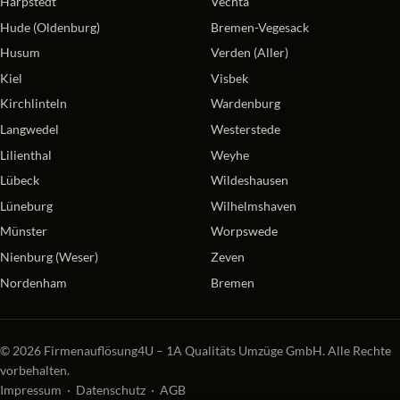
Harpstedt
Vechta
Hude (Oldenburg)
Bremen-Vegesack
Husum
Verden (Aller)
Kiel
Visbek
Kirchlinteln
Wardenburg
Langwedel
Westerstede
Lilienthal
Weyhe
Lübeck
Wildeshausen
Lüneburg
Wilhelmshaven
Münster
Worpswede
Nienburg (Weser)
Zeven
Nordenham
Bremen
© 2026 Firmenauflösung4U – 1A Qualitäts Umzüge GmbH. Alle Rechte
vorbehalten.
Impressum
·
Datenschutz
·
AGB