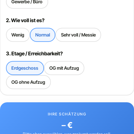
Gewerbe / Büro
2. Wie voll ist es?
Wenig
Normal
Sehr voll / Messie
3. Etage / Erreichbarkeit?
Erdgeschoss
OG mit Aufzug
OG ohne Aufzug
IHRE SCHÄTZUNG
– €
Bitte oben auswählen, was geräumt werden soll.