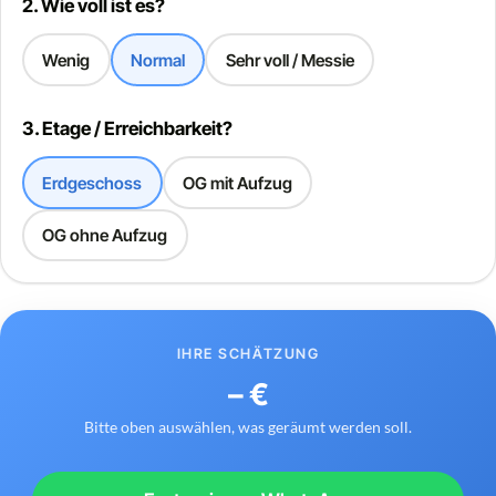
2. Wie voll ist es?
Wenig
Normal
Sehr voll / Messie
3. Etage / Erreichbarkeit?
Erdgeschoss
OG mit Aufzug
OG ohne Aufzug
IHRE SCHÄTZUNG
– €
Bitte oben auswählen, was geräumt werden soll.