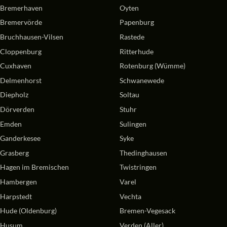
Bremerhaven
Oyten
Bremervörde
Papenburg
Bruchhausen-Vilsen
Rastede
Cloppenburg
Ritterhude
Cuxhaven
Rotenburg (Wümme)
Delmenhorst
Schwanewede
Diepholz
Soltau
Dörverden
Stuhr
Emden
Sulingen
Ganderkesee
Syke
Grasberg
Thedinghausen
Hagen im Bremischen
Twistringen
Hambergen
Varel
Harpstedt
Vechta
Hude (Oldenburg)
Bremen-Vegesack
Husum
Verden (Aller)