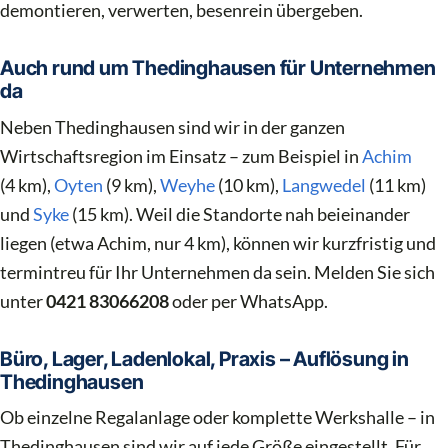
demontieren, verwerten, besenrein übergeben.
Auch rund um Thedinghausen für Unternehmen
da
Neben Thedinghausen sind wir in der ganzen
Wirtschaftsregion im Einsatz – zum Beispiel in
Achim
(4 km),
Oyten
(9 km),
Weyhe
(10 km),
Langwedel
(11 km)
und
Syke
(15 km). Weil die Standorte nah beieinander
liegen (etwa Achim, nur 4 km), können wir kurzfristig und
termintreu für Ihr Unternehmen da sein. Melden Sie sich
unter
0421 83066208
oder per WhatsApp.
Büro, Lager, Ladenlokal, Praxis – Auflösung in
Thedinghausen
Ob einzelne Regalanlage oder komplette Werkshalle – in
Thedinghausen sind wir auf jede Größe eingestellt. Für