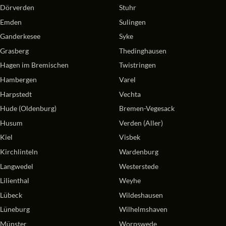
Dörverden
Stuhr
Emden
Sulingen
Ganderkesee
Syke
Grasberg
Thedinghausen
Hagen im Bremischen
Twistringen
Hambergen
Varel
Harpstedt
Vechta
Hude (Oldenburg)
Bremen-Vegesack
Husum
Verden (Aller)
Kiel
Visbek
Kirchlinteln
Wardenburg
Langwedel
Westerstede
Lilienthal
Weyhe
Lübeck
Wildeshausen
Lüneburg
Wilhelmshaven
Münster
Worpswede