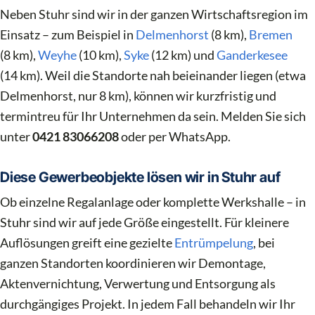
Neben Stuhr sind wir in der ganzen Wirtschaftsregion im
Einsatz – zum Beispiel in
Delmenhorst
(8 km),
Bremen
(8 km),
Weyhe
(10 km),
Syke
(12 km) und
Ganderkesee
(14 km). Weil die Standorte nah beieinander liegen (etwa
Delmenhorst, nur 8 km), können wir kurzfristig und
termintreu für Ihr Unternehmen da sein. Melden Sie sich
unter
0421 83066208
oder per WhatsApp.
Diese Gewerbeobjekte lösen wir in Stuhr auf
Ob einzelne Regalanlage oder komplette Werkshalle – in
Stuhr sind wir auf jede Größe eingestellt. Für kleinere
Auflösungen greift eine gezielte
Entrümpelung
, bei
ganzen Standorten koordinieren wir Demontage,
Aktenvernichtung, Verwertung und Entsorgung als
durchgängiges Projekt. In jedem Fall behandeln wir Ihr