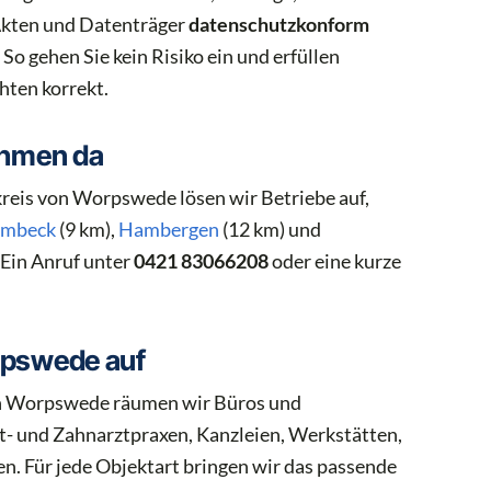
Akten und Datenträger
datenschutzkonform
o gehen Sie kein Risiko ein und erfüllen
hten korrekt.
ehmen da
kreis von Worpswede lösen wir Betriebe auf,
rmbeck
(9 km),
Hambergen
(12 km) und
 Ein Anruf unter
0421 83066208
oder eine kurze
rpswede auf
 In Worpswede räumen wir Büros und
t- und Zahnarztpraxen, Kanzleien, Werkstätten,
n. Für jede Objektart bringen wir das passende