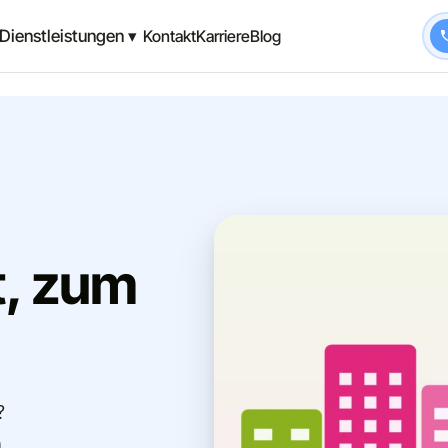
Dienstleistungen ▾
Kontakt
Karriere
Blog
Z
t, zum
?
m