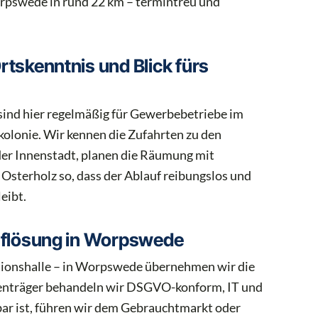
rpswede in rund 22 km – termintreu und
tskenntnis und Blick fürs
sind hier regelmäßig für Gewerbebetriebe im
rkolonie. Wir kennen die Zufahrten zu den
der Innenstadt, planen die Räumung mit
sterholz so, dass der Ablauf reibungslos und
eibt.
uflösung in Worpswede
ktionshalle – in Worpswede übernehmen wir die
enträger behandeln wir DSGVO-konform, IT und
bar ist, führen wir dem Gebrauchtmarkt oder