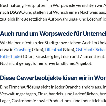
Buchhaltung, Festplatten. In Worpswede vernichten wir 
nach DSGVO
und stellen auf Wunsch einen Nachweis aus. S
zugleich Ihre gesetzlichen Aufbewahrungs- und Löschpflic
Auch rund um Worpswede für Untern
Wir bleiben nicht an der Stadtgrenze stehen: Auch im Um
etwa in
Grasberg
(7 km),
Lilienthal
(9 km),
Osterholz-Scha
Ritterhude
(13 km). Grasberg liegt nur rund 7 km entfernt.
Nachricht genügt für ein unverbindliches Angebot.
Diese Gewerbeobjekte lösen wir in Wo
Eine Firmenauflösung sieht in jeder Branche anders aus.
Verwaltungsetagen, Einzelhandels- und Ladenflächen, Arz
Lager, Gastronomie sowie Produktions- und Industriehalle