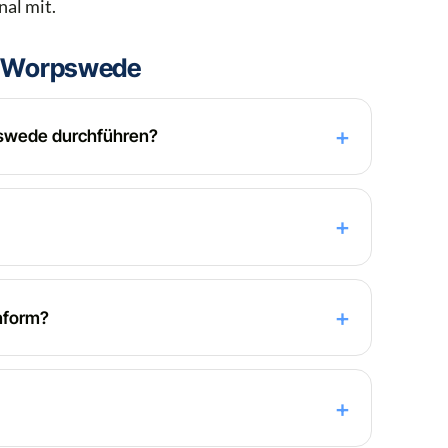
al mit.
in Worpswede
pswede durchführen?
nform?