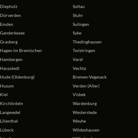
Diepholz
Soltau
Dörverden
Stuhr
Emden
Sulingen
Ganderkesee
Syke
Grasberg
Thedinghausen
Hagen im Bremischen
Twistringen
Hambergen
Varel
Harpstedt
Vechta
Hude (Oldenburg)
Bremen-Vegesack
Husum
Verden (Aller)
Kiel
Visbek
Kirchlinteln
Wardenburg
Langwedel
Westerstede
Lilienthal
Weyhe
Lübeck
Wildeshausen